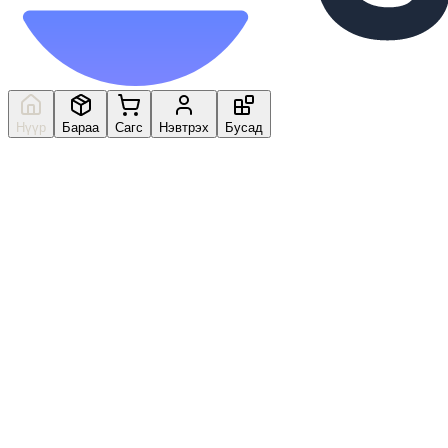
Нүүр
Бараа
Сагс
Нэвтрэх
Бусад