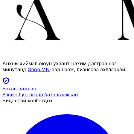
Анхны хиймэл оюун ухаант цахим дэлгүүрээ нэг
минутанд
Shop.MN
-ээр нээж, бизнесээ эхлүүлээрэй.
Баталгаажсан
Улсын бүртгэлээр баталгаажсан
Бидэнтэй холбогдох