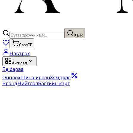
Хайх
Сагс
0₮
Нэвтрэх
Ангилал
Бүх бараа
Онцлох
Шинэ ирсэн
Хямдрал
Брэнд
Нийтлэл
Бэлгийн карт