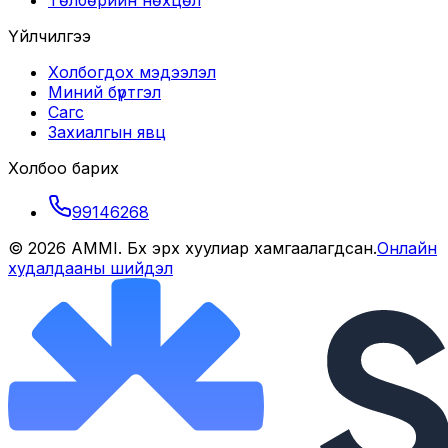
Төлбөрийн нөхцөл
Үйлчилгээ
Холбогдох мэдээлэл
Миний бүртгэл
Сагс
Захиалгын явц
Холбоо барих
99146268
©
2026
AMMI
. Бүх эрх хуулиар хамгаалагдсан.
Онлайн
худалдааны шийдэл